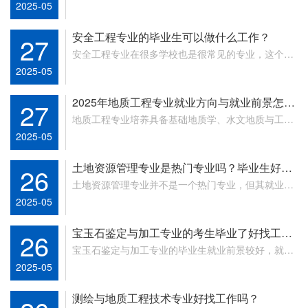
机会依然非常充足。无论是人工智能、数据科学、网
2025-05
络安全，...
安全工程专业的毕业生可以做什么工作？
27
安全工程专业在很多学校也是很常见的专业，这个专
业的学生主要学习矿山与地下建筑，交通等的灾害防
2025-05
治技术。...
2025年地质工程专业就业方向与就业前景怎么
27
样？
地质工程专业培养具备基础地质学、水文地质与工程
地质、工程地质勘查等方面的基本理论知识，具有从
2025-05
事解决常...
土地资源管理专业是热门专业吗？毕业生好就
26
业吗？
‌土地资源管理专业并不是一个热门专业，但其就业前
景较为广阔。‌土地资源管理专业在专业学科中属于管
2025-05
理学...
宝玉石鉴定与加工专业的考生毕业了好找工作
26
吗？
宝玉石鉴定与加工专业的毕业生就业前景较好，就业
机会较多。‌宝玉石鉴定与加工专业的毕业生就业面
2025-05
广，可以...
测绘与地质工程技术专业好找工作吗？