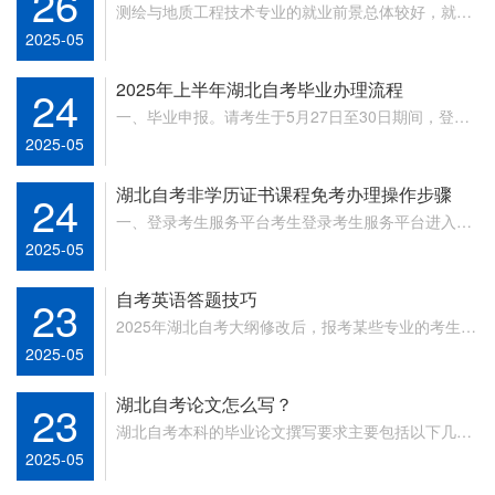
26
‌测绘与地质工程技术专业的就业前景总体较好，就业
机会多样且需求稳定。‌1、就业方向和岗位测绘与地
2025-05
质工...
2025年上半年湖北自考毕业办理流程
24
一、毕业申报。请考生于5月27日至30日期间，登录
“湖北省高等教育自学考试考生服务平台”（以下简称
2025-05
“...
湖北自考非学历证书课程免考办理操作步骤
24
一、登录考生服务平台考生登录考生服务平台进入网
上办理系统。网址：https://zk.hbea.ed...
2025-05
自考英语答题技巧
23
2025年湖北自考大纲修改后，报考某些专业的考生，
即使不申请学位证书也要考英语（专升本），因此考
2025-05
生一...
湖北自考论文怎么写？
23
湖北自考本科的毕业论文撰写要求主要包括以下几个
方面：一、论文选题1.题目选择：选择一个具有研究
2025-05
意义和...